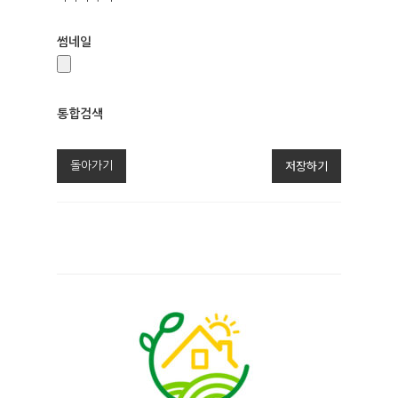
썸네일
통합검색
통
합
저장하기
돌아가기
검
색