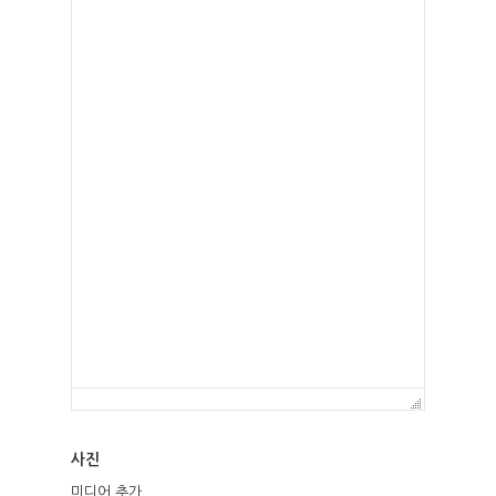
ABOUT
인사말
ROOMS
외부풍경
독채 객실
FACILITY
RESERVATION
예약안내
TRAVEL
실시간예약
사진
미디어 추가