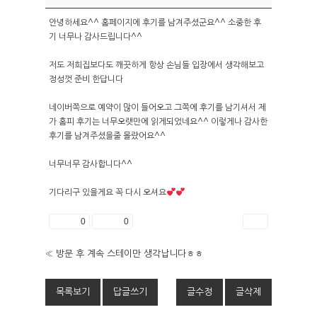
안녕하세요^^ 홈페이지에 후기를 남겨주셨군요^^ 소중한 후
기 너무나 감사드립니다^^
HOME
저도 저희집보다도 깨끗하게 항상 손님들 입장에서 생각해보고
ABOUT
정성껏 준비 한답니다
네이버쪽으로 예약이 많이 들어오고 그쪽에 후기를 남기셔서 제
인사말
ROOMS
가 홈피 후기는 너무오랫만에 읽게되었네요^^ 이렇게나 감사한
후기를 남겨주셨을줄 몰랐어요^^
외부풍경
독채 객실
FACILITY
너무너무 감사합니다^^
RESERVATION
기다리구 있을게요 꼭 다시 오셔요
좋아요
0
싫어요
0
인쇄
예약안내
TRAVEL
실시간예약
«
방문 후 계속 스테이만 생각납니다ㅎㅎ
목록보기
답글쓰기
글수정
글삭제